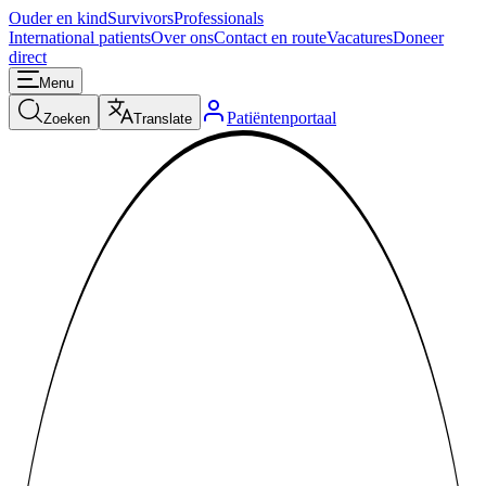
Ouder en kind
Survivors
Professionals
International patients
Over ons
Contact en route
Vacatures
Doneer
direct
Menu
Patiëntenportaal
Zoeken
Translate