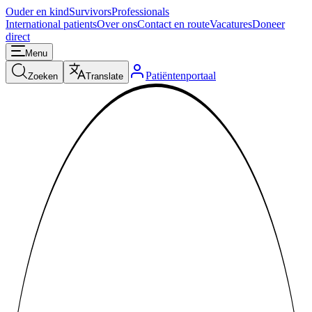
Ouder en kind
Survivors
Professionals
International patients
Over ons
Contact en route
Vacatures
Doneer
direct
Menu
Patiëntenportaal
Zoeken
Translate