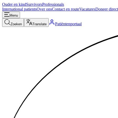
Ouder en kind
Survivors
Professionals
International patients
Over ons
Contact en route
Vacatures
Doneer direct
Menu
Patiëntenportaal
Zoeken
Translate