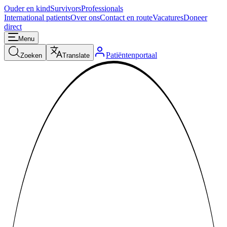
Ouder en kind
Survivors
Professionals
International patients
Over ons
Contact en route
Vacatures
Doneer
direct
Menu
Patiëntenportaal
Zoeken
Translate