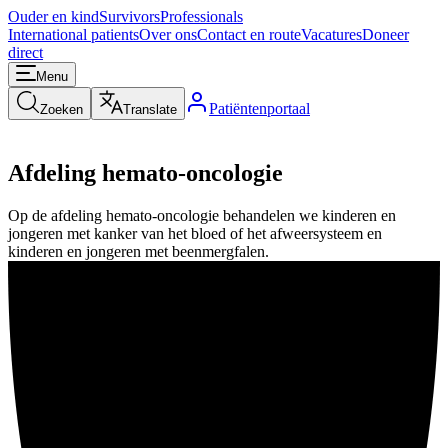
Ouder en kind
Survivors
Professionals
International patients
Over ons
Contact en route
Vacatures
Doneer
direct
Menu
Patiëntenportaal
Zoeken
Translate
Afdeling hemato-oncologie
Op de afdeling hemato-oncologie behandelen we kinderen en
jongeren met kanker van het bloed of het afweersysteem en
kinderen en jongeren met beenmergfalen.