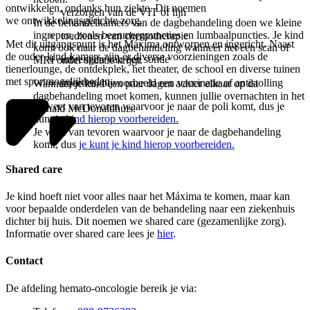
ontwikkelen, ondanks hun ziekte. Dit noemen
verzorgen van de VIT of lijn
we ontwikkelingsgerichte zorg.
In de behandelkamers van de dagbehandeling doen we kleine
ingrepen, zoals beenmergpuncties en lumbaalpuncties. Je kind
toedienen van chemotherapie
Met dit uitgangspunt is het Máxima ontworpen en ingericht. Naast
komt ook naar de dagbehandeling wanneer het een scan of
de ouder-kind-kamers zijn er diverse voorzieningen zoals de
inbrengen van een sonde
MRI onder sedatie krijgt.
tienerlounge, de ontdekplek, het theater, de school en diverse tuinen
met sportmogelijkheden.
injecties, bijvoorbeeld een vaccinatie of antistolling
Wanneer je kind een paar dagen achter elkaar op da
dagbehandeling moet komen, kunnen jullie overnachten in het
Je weet van tevoren waarvoor je naar de poli komt, dus je
Ronald McDonaldhuis.
kunt
je kind hierop voorbereiden.
Je weet van tevoren waarvoor je naar de dagbehandeling
komt, dus
je kunt je kind hierop voorbereiden.
Shared care
Je kind hoeft niet voor alles naar het Máxima te komen, maar kan
voor bepaalde onderdelen van de behandeling naar een ziekenhuis
dichter bij huis. Dit noemen we shared care (gezamenlijke zorg).
Informatie over shared care lees je
hier
.
Contact
De afdeling hemato-oncologie bereik je via: