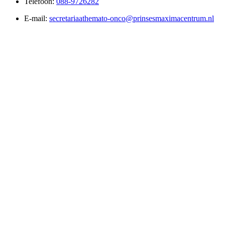
Telefoon:
088-9726282
E-mail:
secretariaathemato-onco@prinsesmaximacentrum.nl