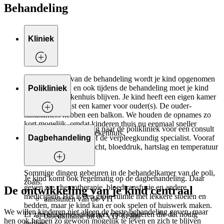
Behandeling
Kliniek
Aan het begin van de behandeling wordt je kind opgenomen
in het Máxima, en ook tijdens de behandeling moet je kind
Polikliniek
soms in het ziekenhuis blijven. Je kind heeft een eigen kamer
met daaraan vast een kamer voor ouder(s). De ouder-
kindkamers hebben een balkon. We houden de opnames zo
kort mogelijk, omdat kinderen thuis nu eenmaal sneller
Je kind komt regelmatig naar de polikliniek voor een consult
herstellen dan in het ziekenhuis.
(gesprek) met de arts of de verpleegkundig specialist. Vooraf
Dagbehandeling
meten we lengte, gewicht, bloeddruk, hartslag en temperatuur
en nemen we bloed af.
Sommige dingen gebeuren in de behandelkamer van de poli,
Je kind komt ook regelmatig op de dagbehandeling. Daar
zoals:
geven we chemotherapie, bloedtransfusie en andere
De ontwikkeling van je kind centraal
medicijnen. Het is een grote ruimte met lekkere stoelen en
aansluiten van de VIT
bedden, maar je kind kan er ook spelen of huiswerk maken.
We willen kinderen niet alleen de beste behandeling geven, maar
Er zijn eenpersoonskamers voor kinderen die dat nodig
bloedafname uit de VIT of lijn
hen ook helpen zo gewoon mogelijk te leven en zich te blijven
hebben.