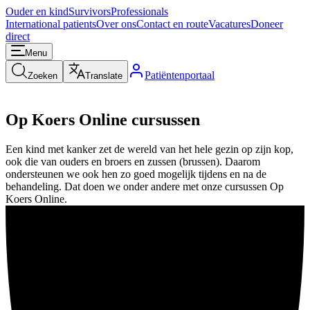
Ouder en kind
Survivors
Professionals
International patients
Over ons
Contact en route
Vacatures
Doneer
direct
Menu
Patiëntenportaal
Zoeken
Translate
Op Koers Online cursussen
Een kind met kanker zet de wereld van het hele gezin op zijn kop,
ook die van ouders en broers en zussen (brussen). Daarom
ondersteunen we ook hen zo goed mogelijk tijdens en na de
behandeling. Dat doen we onder andere met onze cursussen Op
Koers Online.