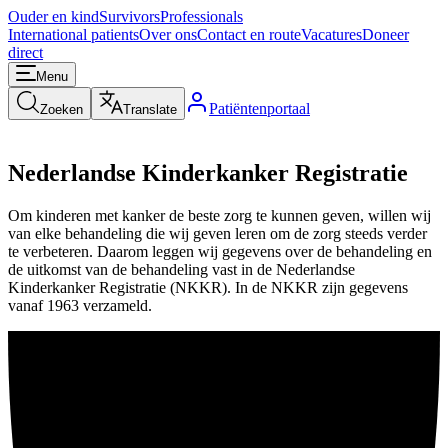
Ouder en kind
Survivors
Professionals
International patients
Over ons
Contact en route
Vacatures
Doneer
direct
Menu
Patiëntenportaal
Zoeken
Translate
Nederlandse Kinderkanker Registratie
Om kinderen met kanker de beste zorg te kunnen geven, willen wij
van elke behandeling die wij geven leren om de zorg steeds verder
te verbeteren. Daarom leggen wij gegevens over de behandeling en
de uitkomst van de behandeling vast in de Nederlandse
Kinderkanker Registratie (NKKR). In de NKKR zijn gegevens
vanaf 1963 verzameld.