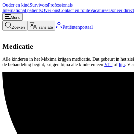
Ouder en kind
Survivors
Professionals
International patients
Over ons
Contact en route
Vacatures
Doneer direct
Menu
Patiëntenportaal
Zoeken
Translate
Medicatie
Alle kinderen in het Máxima krijgen medicatie. Dat gebeurt in het ziek
de behandeling begint, krijgen bijna alle kinderen een
VIT
of
lijn
. Vi