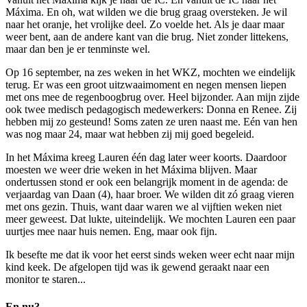
Máxima. En oh, wat wilden we die brug graag oversteken. Je wil
naar het oranje, het vrolijke deel. Zo voelde het. Als je daar maar
weer bent, aan de andere kant van die brug. Niet zonder littekens,
maar dan ben je er tenminste wel.
Op 16 september, na zes weken in het WKZ, mochten we eindelijk
terug. Er was een groot uitzwaaimoment en negen mensen liepen
met ons mee de regenboogbrug over. Heel bijzonder. Aan mijn zijde
ook twee medisch pedagogisch medewerkers: Donna en Renee. Zij
hebben mij zo gesteund! Soms zaten ze uren naast me. Eén van hen
was nog maar 24, maar wat hebben zij mij goed begeleid.
In het Máxima kreeg Lauren één dag later weer koorts. Daardoor
moesten we weer drie weken in het Máxima blijven. Maar
ondertussen stond er ook een belangrijk moment in de agenda: de
verjaardag van Daan (4), haar broer. We wilden dit zó graag vieren
met ons gezin. Thuis, want daar waren we al vijftien weken niet
meer geweest. Dat lukte, uiteindelijk. We mochten Lauren een paar
uurtjes mee naar huis nemen. Eng, maar ook fijn.
Ik besefte me dat ik voor het eerst sinds weken weer echt naar mijn
kind keek. De afgelopen tijd was ik gewend geraakt naar een
monitor te staren...
En nu?