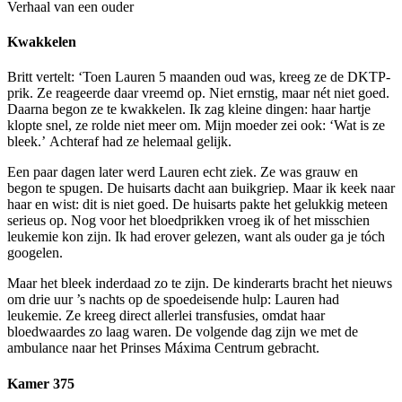
Verhaal van een ouder
Kwakkelen
Britt vertelt: ‘Toen Lauren 5 maanden oud was, kreeg ze de DKTP-
prik. Ze reageerde daar vreemd op. Niet ernstig, maar nét niet goed.
Daarna begon ze te kwakkelen. Ik zag kleine dingen: haar hartje
klopte snel, ze rolde niet meer om. Mijn moeder zei ook: ‘Wat is ze
bleek.’ Achteraf had ze helemaal gelijk.
Een paar dagen later werd Lauren echt ziek. Ze was grauw en
begon te spugen. De huisarts dacht aan buikgriep. Maar ik keek naar
haar en wist: dit is niet goed. De huisarts pakte het gelukkig meteen
serieus op. Nog voor het bloedprikken vroeg ik of het misschien
leukemie kon zijn. Ik had erover gelezen, want als ouder ga je tóch
googelen.
Maar het bleek inderdaad zo te zijn. De kinderarts bracht het nieuws
om drie uur ’s nachts op de spoedeisende hulp: Lauren had
leukemie. Ze kreeg direct allerlei transfusies, omdat haar
bloedwaardes zo laag waren. De volgende dag zijn we met de
ambulance naar het Prinses Máxima Centrum gebracht.
Kamer 375