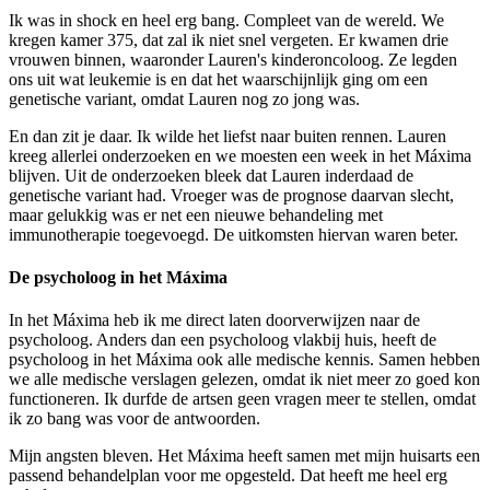
Ik was in shock en heel erg bang. Compleet van de wereld. We
kregen kamer 375, dat zal ik niet snel vergeten. Er kwamen drie
vrouwen binnen, waaronder Lauren's kinderoncoloog. Ze legden
ons uit wat leukemie is en dat het waarschijnlijk ging om een
genetische variant, omdat Lauren nog zo jong was.
En dan zit je daar. Ik wilde het liefst naar buiten rennen. Lauren
kreeg allerlei onderzoeken en we moesten een week in het Máxima
blijven. Uit de onderzoeken bleek dat Lauren inderdaad de
genetische variant had. Vroeger was de prognose daarvan slecht,
maar gelukkig was er net een nieuwe behandeling met
immunotherapie toegevoegd. De uitkomsten hiervan waren beter.
De psycholoog in het Máxima
In het Máxima heb ik me direct laten doorverwijzen naar de
psycholoog. Anders dan een psycholoog vlakbij huis, heeft de
psycholoog in het Máxima ook alle medische kennis. Samen hebben
we alle medische verslagen gelezen, omdat ik niet meer zo goed kon
functioneren. Ik durfde de artsen geen vragen meer te stellen, omdat
ik zo bang was voor de antwoorden.
Mijn angsten bleven. Het Máxima heeft samen met mijn huisarts een
passend behandelplan voor me opgesteld. Dat heeft me heel erg