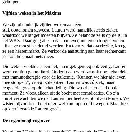
geholpen.
Vijftien weken in het Máxima
We zijn uiteindelijk vijftien weken aan één
stuk opgenomen geweest. Lauren werd namelijk steeds zieker,
waardoor we langer moesten blijven. Ze belandde zelfs op de IC in
het WKZ. Daar ging alles mis: haar lever, nieren en longen vielen
uit en ze moest beademd worden. En toen ze dat overleefde, kreeg
ze een herseninfarct. Ze verloor de aansturing aan haar rechterkant.
Ze kon helemaal niets meer.
Die weken voelde als een hel, maar gek genoeg ook veilig. Lauren
werd continu gemonitord. Ondertussen werd ze ook nog behandeld
met immunotherapie voor de leukemie. ‘Kunnen we hier niet even
mee stoppen?’, vroeg ik de artsen. Lauren was zó ziek, maar
reageerde goed op de behandeling. Die was dus cruciaal op dat
moment. Ze vloog alleen uit de bocht met complicaties. Op z’n
minst verwachtten we dat Lauren hier heel slecht uit zou komen. We
wisten bijvoorbeeld niet of ze wel kon lopen of bewegen. Maar keer
op keer herstelde Lauren goed.
De regenboogbrug over
Vanuit het Máxima kijk je naar de IC. En vanuit de IC naar het