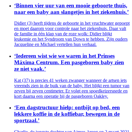
‘Binnen vier uur van een mooie geboorte thuis,
naar een baby aan slangetjes in het ziekenhuis.’
Didier (3) heeft tijdens de geboorte in het vruchtwater gepoept
en moet daarom voor controle naar het ziekenhuis. Daar valt
de familie in één klap van de roze wolk: Didier blijkt
leukemie en het Syndroom van Down te hebben. Zijn ouders
Jacqueline en Michael vertellen hun verhaal.
‘Iedereen wist wie we waren in het Prinses
Máxima Centrum. Een pasgeboren baby zien
ze niet vaak.’
Kat (37) is precies 41 weken zwanger wanneer de artsen iets
vreemds zien in de buik van de baby. Het blijkt een tumor van
zeven bij zeven centimeter. Er volgt een spoedkeizersnede en
kort daarna een operatie bij de pasgeboren Oakley.
‘Een dagstructuur hielp: ontbijt op bed, een
lekkere koffie in de koffiebar, bewegen in de
sportzaal.’
Charlie, de jongste dochter van Aimee, kreeg op 2 maart 2021