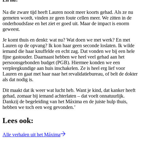
Na die zware tijd heeft Lauren nooit meer koorts gehad. Als ze nu
gemeten wordt, vinden ze geen foute cellen meer. We zitten in de
onderhoudsfase en het ziet er goed uit. Maar de impact is enorm
geweest.
Je komt thuis en denkt: wat nu? Wat doen we met werk? En met
Lauren op de opvang? Ik kon haar geen seconde loslaten. Ik wilde
iemand die haar knuffelde en echt zag. Dat vonden we bij een hele
fijne gastouder. Daarnaast hebben we heel veel gehad aan het
persoonsgebonden budget (PGB). Hiermee konden we een
verpleegkundige aan huis inschakelen. Ze is heel erg lief voor
Lauren en gaat met haar naar het revalidatiebureau, of belt de dokter
als dat nodig is.
Dit maakt dat ik weer wat lucht heb. Want je kind, dat kanker heeft
gehad, zomaar bij iemand achterlaten – dat voelt onnatuurlijk.
Dankzij de begeleiding van het Máxima en de juiste hulp thuis,
hebben we toch een weg gevonden.’
Lees ook:
Alle verhalen uit het Máxima