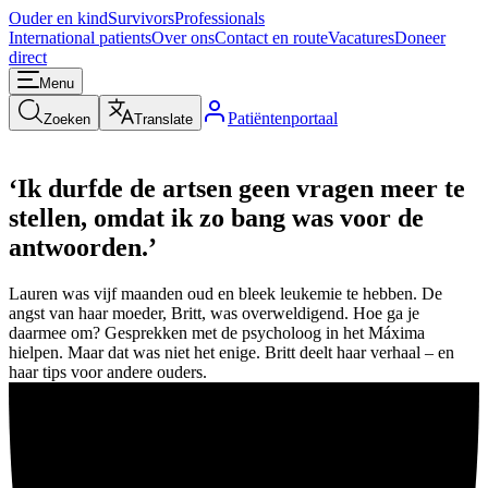
Ouder en kind
Survivors
Professionals
International patients
Over ons
Contact en route
Vacatures
Doneer
direct
Menu
Patiëntenportaal
Zoeken
Translate
‘Ik durfde de artsen geen vragen meer te
stellen, omdat ik zo bang was voor de
antwoorden.’
Lauren was vijf maanden oud en bleek leukemie te hebben. De
angst van haar moeder, Britt, was overweldigend. Hoe ga je
daarmee om? Gesprekken met de psycholoog in het Máxima
hielpen. Maar dat was niet het enige. Britt deelt haar verhaal – en
haar tips voor andere ouders.