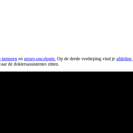
e tumoren
en
neuro-oncologie.
Op de derde verdieping vind je
afdeling
aar de doktersassistentes zitten.