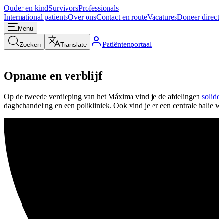
Ouder en kind
Survivors
Professionals
International patients
Over ons
Contact en route
Vacatures
Doneer direct
Menu
Patiëntenportaal
Zoeken
Translate
Opname en verblijf
Op de tweede verdieping van het Máxima vind je de afdelingen
solid
dagbehandeling en een polikliniek. Ook vind je er een centrale balie w