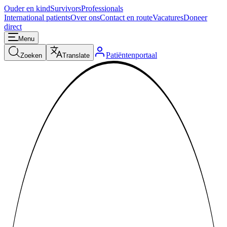
Ouder en kind
Survivors
Professionals
International patients
Over ons
Contact en route
Vacatures
Doneer
direct
Menu
Patiëntenportaal
Zoeken
Translate