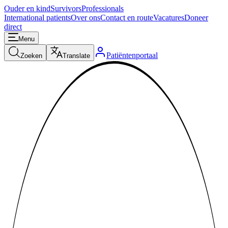
Ouder en kind
Survivors
Professionals
International patients
Over ons
Contact en route
Vacatures
Doneer
direct
Menu
Patiëntenportaal
Zoeken
Translate