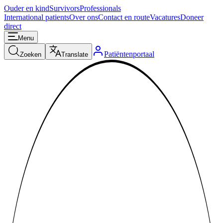
Ouder en kind
Survivors
Professionals
International patients
Over ons
Contact en route
Vacatures
Doneer
direct
Menu
Patiëntenportaal
Zoeken
Translate