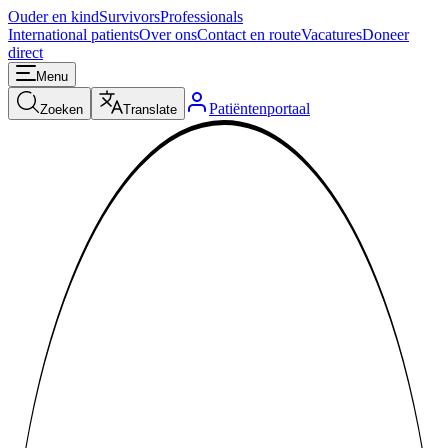
Ouder en kind
Survivors
Professionals
International patients
Over ons
Contact en route
Vacatures
Doneer
direct
Menu
Patiëntenportaal
Zoeken
Translate