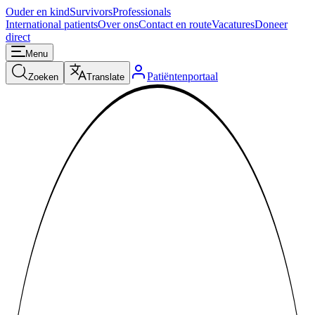
Ouder en kind
Survivors
Professionals
International patients
Over ons
Contact en route
Vacatures
Doneer
direct
Menu
Patiëntenportaal
Zoeken
Translate