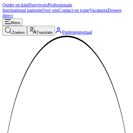
Ouder en kind
Survivors
Professionals
International patients
Over ons
Contact en route
Vacatures
Doneer
direct
Menu
Patiëntenportaal
Zoeken
Translate