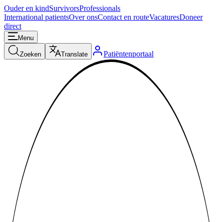
Ouder en kind
Survivors
Professionals
International patients
Over ons
Contact en route
Vacatures
Doneer
direct
Menu
Patiëntenportaal
Zoeken
Translate