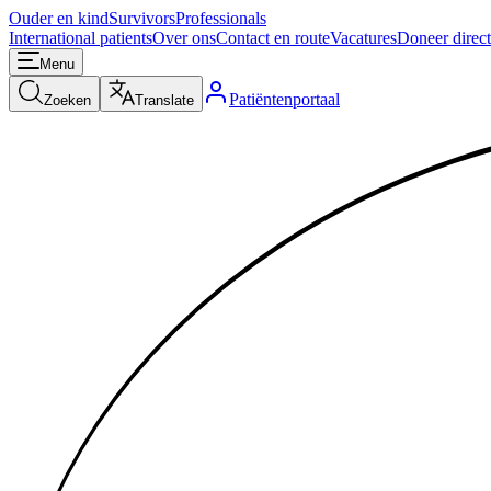
Ouder en kind
Survivors
Professionals
International patients
Over ons
Contact en route
Vacatures
Doneer direct
Menu
Patiëntenportaal
Zoeken
Translate