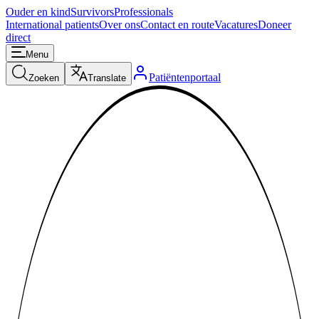
Ouder en kind
Survivors
Professionals
International patients
Over ons
Contact en route
Vacatures
Doneer
direct
Menu
Patiëntenportaal
Zoeken
Translate