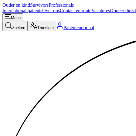
Ouder en kind
Survivors
Professionals
International patients
Over ons
Contact en route
Vacatures
Doneer direct
Menu
Patiëntenportaal
Zoeken
Translate