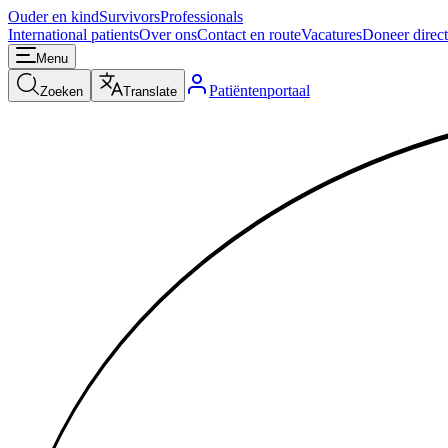
Ouder en kind
Survivors
Professionals
International patients
Over ons
Contact en route
Vacatures
Doneer direct
Menu
Patiëntenportaal
Zoeken
Translate