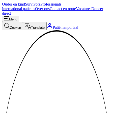
Ouder en kind
Survivors
Professionals
International patients
Over ons
Contact en route
Vacatures
Doneer
direct
Menu
Patiëntenportaal
Zoeken
Translate