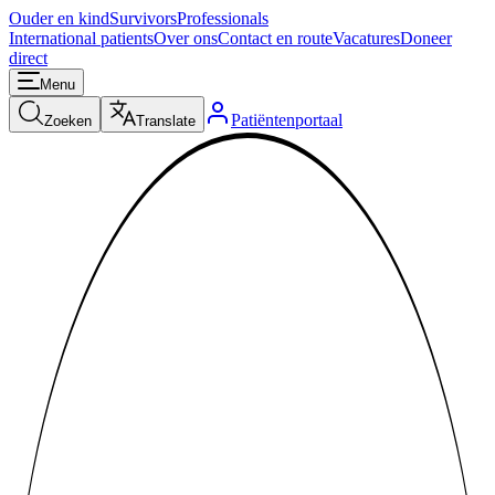
Ouder en kind
Survivors
Professionals
International patients
Over ons
Contact en route
Vacatures
Doneer
direct
Menu
Patiëntenportaal
Zoeken
Translate