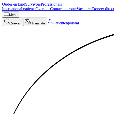
Ouder en kind
Survivors
Professionals
International patients
Over ons
Contact en route
Vacatures
Doneer direct
Menu
Patiëntenportaal
Zoeken
Translate