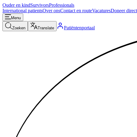
Ouder en kind
Survivors
Professionals
International patients
Over ons
Contact en route
Vacatures
Doneer direct
Menu
Patiëntenportaal
Zoeken
Translate