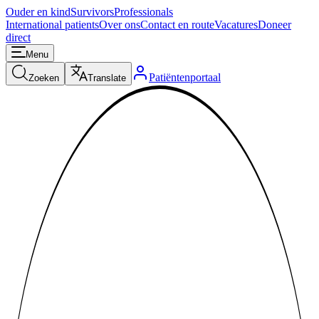
Ouder en kind
Survivors
Professionals
International patients
Over ons
Contact en route
Vacatures
Doneer
direct
Menu
Patiëntenportaal
Zoeken
Translate