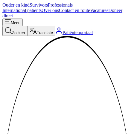
Ouder en kind
Survivors
Professionals
International patients
Over ons
Contact en route
Vacatures
Doneer
direct
Menu
Patiëntenportaal
Zoeken
Translate