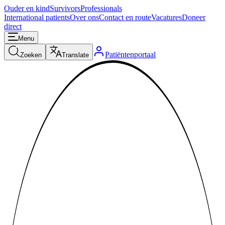
Ouder en kind
Survivors
Professionals
International patients
Over ons
Contact en route
Vacatures
Doneer
direct
Menu
Patiëntenportaal
Zoeken
Translate