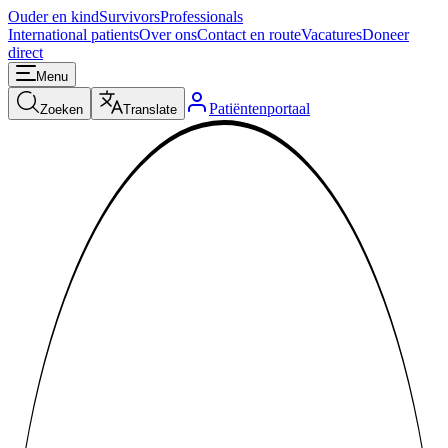
Ouder en kind
Survivors
Professionals
International patients
Over ons
Contact en route
Vacatures
Doneer
direct
Menu
Patiëntenportaal
Zoeken
Translate