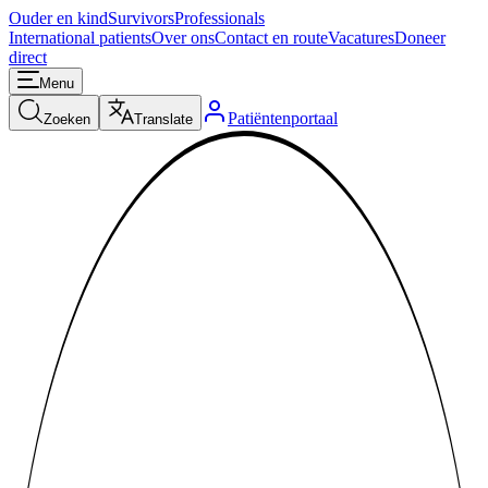
Ouder en kind
Survivors
Professionals
International patients
Over ons
Contact en route
Vacatures
Doneer
direct
Menu
Patiëntenportaal
Zoeken
Translate