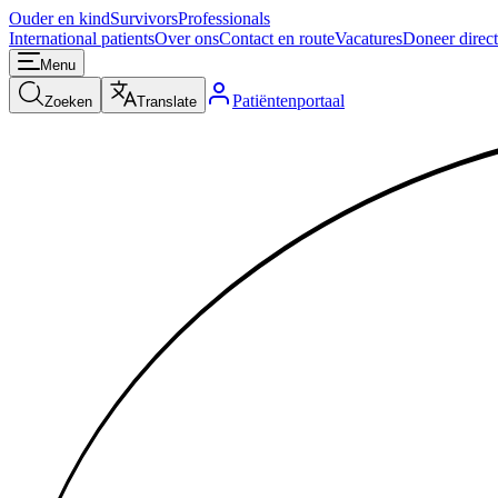
Ouder en kind
Survivors
Professionals
International patients
Over ons
Contact en route
Vacatures
Doneer direct
Menu
Patiëntenportaal
Zoeken
Translate