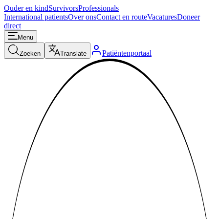
Ouder en kind
Survivors
Professionals
International patients
Over ons
Contact en route
Vacatures
Doneer
direct
Menu
Patiëntenportaal
Zoeken
Translate