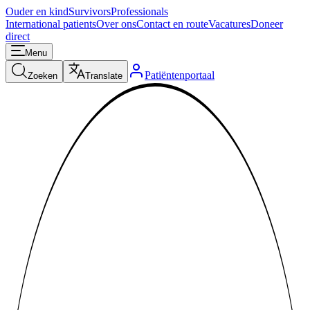
Ouder en kind
Survivors
Professionals
International patients
Over ons
Contact en route
Vacatures
Doneer
direct
Menu
Patiëntenportaal
Zoeken
Translate