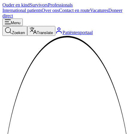
Ouder en kind
Survivors
Professionals
International patients
Over ons
Contact en route
Vacatures
Doneer
direct
Menu
Patiëntenportaal
Zoeken
Translate