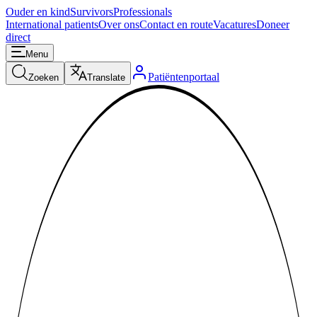
Ouder en kind
Survivors
Professionals
International patients
Over ons
Contact en route
Vacatures
Doneer
direct
Menu
Patiëntenportaal
Zoeken
Translate