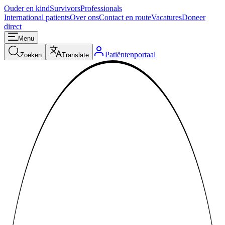
Ouder en kind
Survivors
Professionals
International patients
Over ons
Contact en route
Vacatures
Doneer
direct
Menu
Patiëntenportaal
Zoeken
Translate