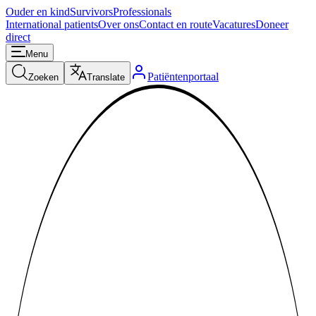
Ouder en kind
Survivors
Professionals
International patients
Over ons
Contact en route
Vacatures
Doneer
direct
Menu
Patiëntenportaal
Zoeken
Translate