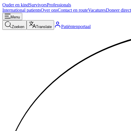
Ouder en kind
Survivors
Professionals
International patients
Over ons
Contact en route
Vacatures
Doneer direct
Menu
Patiëntenportaal
Zoeken
Translate