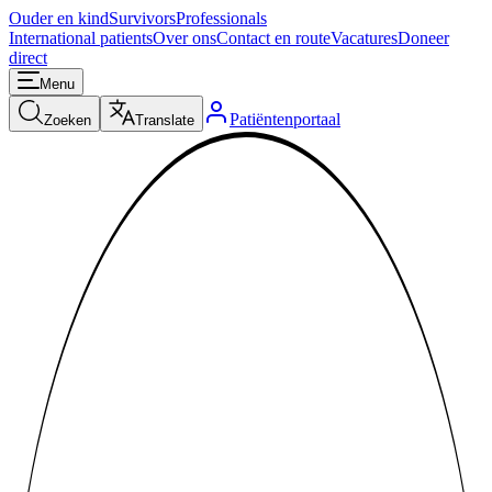
Ouder en kind
Survivors
Professionals
International patients
Over ons
Contact en route
Vacatures
Doneer
direct
Menu
Patiëntenportaal
Zoeken
Translate