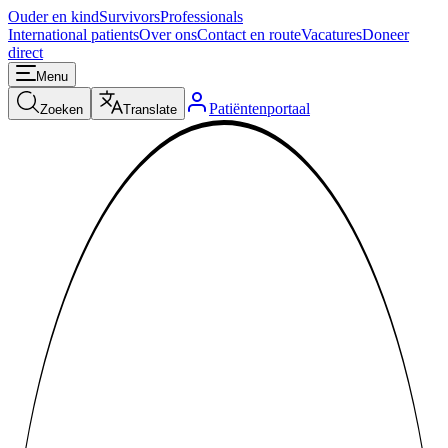
Ouder en kind
Survivors
Professionals
International patients
Over ons
Contact en route
Vacatures
Doneer
direct
Menu
Patiëntenportaal
Zoeken
Translate