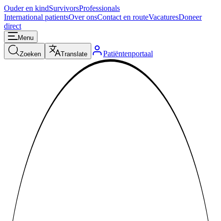
Ouder en kind
Survivors
Professionals
International patients
Over ons
Contact en route
Vacatures
Doneer
direct
Menu
Patiëntenportaal
Zoeken
Translate