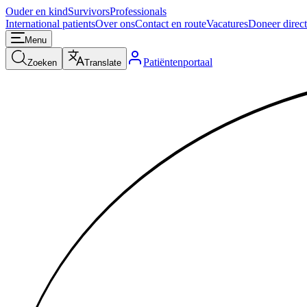
Ouder en kind
Survivors
Professionals
International patients
Over ons
Contact en route
Vacatures
Doneer direct
Menu
Patiëntenportaal
Zoeken
Translate