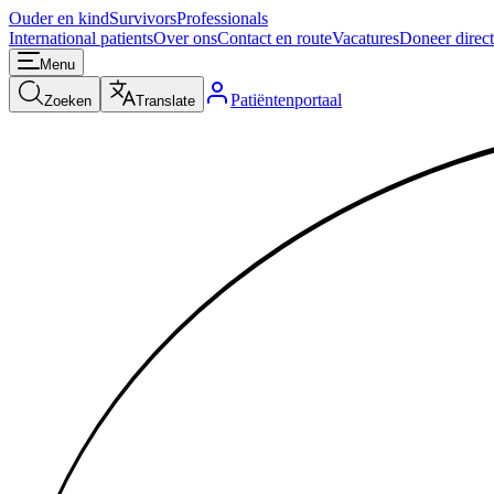
Ouder en kind
Survivors
Professionals
International patients
Over ons
Contact en route
Vacatures
Doneer direct
Menu
Patiëntenportaal
Zoeken
Translate