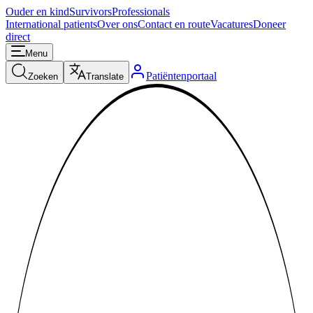
Ouder en kind
Survivors
Professionals
International patients
Over ons
Contact en route
Vacatures
Doneer
direct
Menu
Patiëntenportaal
Zoeken
Translate